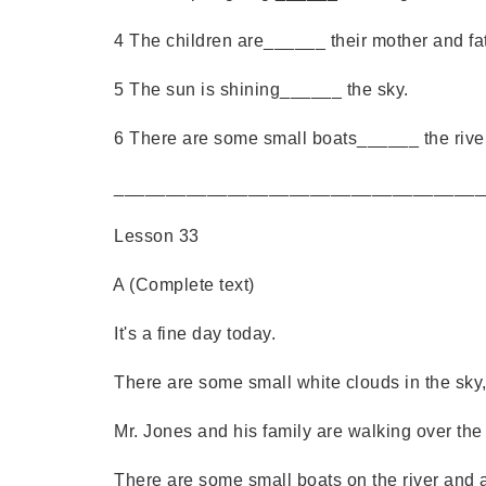
4 The children are______ their mother and fat
5 The sun is shining______ the sky.
6 There are some small boats______ the river
____________________________________
Lesson 33
A (Complete text)
It's a fine day today.
There are some small white clouds in the sky, b
Mr. Jones and his family are walking over the 
There are some small boats on the river and a b