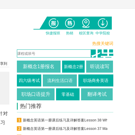
快捷报班
热销
校区查询
中学院校
热搜关键词
享到
新概念1册报名
听说读写
新概念2册
四六级考试
流利生活口语
职场商务英语
职场口语提升
翻译考试
零基础
热门推荐
针对
新概念英语第一册课后练习及详解答案Lesson 38 What are you going ...
练习
新概念英语第一册课后练习及详解答案Lesson 37 Making a bookcase