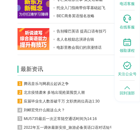
电话客服
托业入门指南带你零基础起飞
BEC商务英语报名攻略
在线客服
告别哑巴英语 提高口语有技巧
名人名校励志演讲合辑
电影里教会我们的浪漫情话
领取课程
最新资讯
关注公众号
腾讯音乐与网易云起诉之争
北京疫情袭来 多地出现抢菜囤货人潮
回到顶部
应届毕业生人数首破千万 文职类岗位高达1:30
刘畊宏凭什么能这么火？
MU5735最后一次正常陆空通话时间为14:16
2022年五一调休最新安排_旅游必备英语口语对话短句