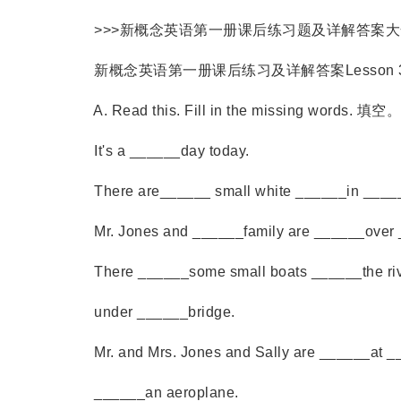
>>>
新概念英语第一册课后练习题及详解答案大全(
新概念英语第一册课后练习及详解答案Lesson 33 A 
A. Read this. Fill in the missing words. 填空。
It's a ______day today.
There are______ small white ______in ______s
Mr. Jones and ______family are ______over 
There ______some small boats ______the river
under ______bridge.
Mr. and Mrs. Jones and Sally are ______at __
______an aeroplane.