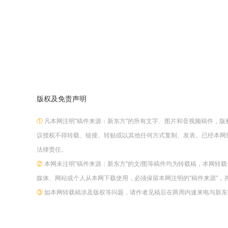
版权及免责声明
①
凡本网注明"稿件来源：新东方"的所有文字、图片和音视频稿件，
议授权不得转载、链接、转贴或以其他任何方式复制、发表。已经本网
法律责任。
②
本网未注明"稿件来源：新东方"的文/图等稿件均为转载稿，本网转
媒体、网站或个人从本网下载使用，必须保留本网注明的"稿件来源"，
③
如本网转载稿涉及版权等问题，请作者见稿后在两周内速来电与新东方网联