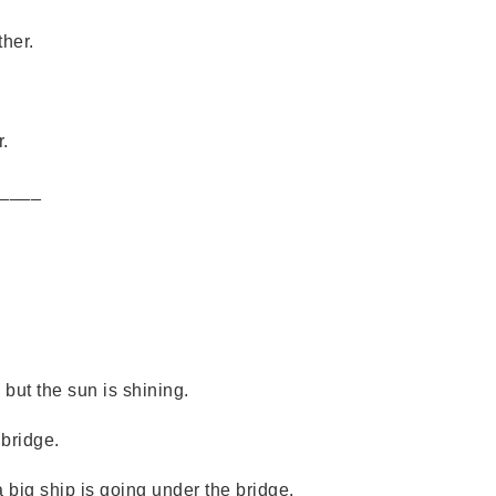
her.
.
____
ut the sun is shining.
bridge.
ig ship is going under the bridge.