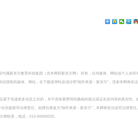
版权均属新东方教育科技集团（含本网和新东方网） 所有，任何媒体、网站或个人未经
协议授权的媒体、网站，在下载使用时必须注明"稿件来源：新东方"，违者本网将依
载仅基于传递更多信息之目的，并不意味着赞同转载稿的观点或证实其内容的真实性。
并自负版权等法律责任。如擅自篡改为"稿件来源：新东方"，本网将依法追究法律责任
系，电话：010-60908555。