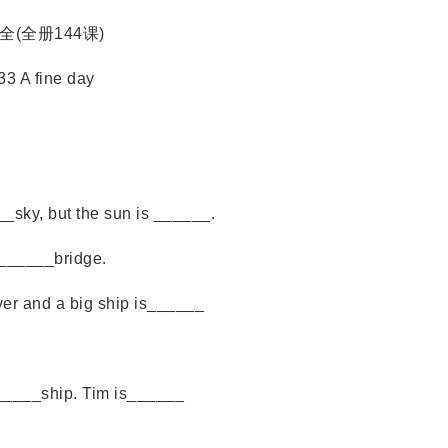
全册144课)
fine day
ky, but the sun is ______.
______bridge.
 and a big ship is______
____ship. Tim is______