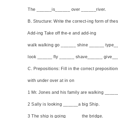
The ______is______ over ______river.
B. Structure: Write the correct-ing form o
Add-ing Take off the-e and add-ing
walk walking go ______ shine ______ type_
look ______ fly ______ shave______ give__
C. Prepositions: Fill in the correct prepos
with under over at in on
1 Mr. Jones and his family are walking ______
2 Sally is looking ______a big Ship.
3 The ship is going ______the bridge.