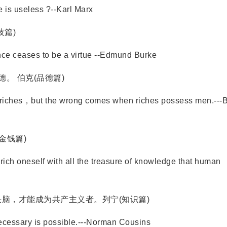
 is useless ?--Karl Marx
篇)
e ceases to be a virtue --Edmund Burke
。 伯克(品德篇)
ches，but the wrong comes when riches possess men.---Bi
金钱篇)
h oneself with all the treasure of knowledge that human
，才能成为共产主义者。列宁(知识篇)
ecessary is possible.---Norman Cousins