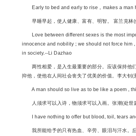
Early to bed and early to rise，makes a man he
早睡早起，使人健康、富有、明智。 富兰克林(
Love between different sexes is the most importa
innocence and nobility ; we should not force him 
in society.--Li Dazhao
两性相爱，是入生最重要的部分。应该保持他们的
抑他，使他在人间社会丧失了优美的价值。李大钊(
A man should so live as to be like a poem , thin
人须求可以入诗，物须求可以入画。张潮(处世篇
I have nothing to offer but blood, toil, tears 
我所能给予的只有热血、辛劳、眼泪与汗水。丘吉