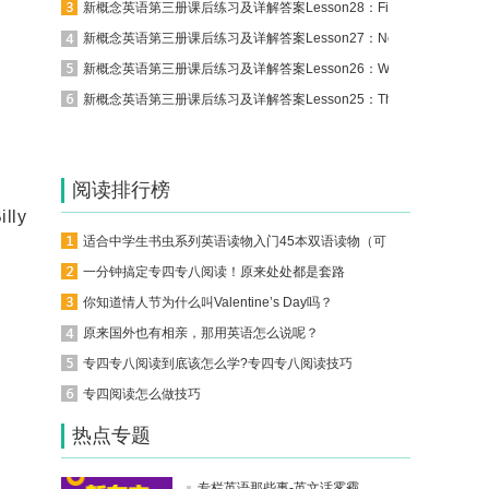
新概念英语第三册课后练习及详解答案Lesson28：Five pounds too dear
新概念英语第三册课后练习及详解答案Lesson27：Nothing to sell and ...
新概念英语第三册课后练习及详解答案Lesson26：Wanted: a large bisc...
新概念英语第三册课后练习及详解答案Lesson25：The Cutty Sark
阅读排行榜
lly
适合中学生书虫系列英语读物入门45本双语读物（可下载）
一分钟搞定专四专八阅读！原来处处都是套路
你知道情人节为什么叫Valentine’s Day吗？
原来国外也有相亲，那用英语怎么说呢？
专四专八阅读到底该怎么学?专四专八阅读技巧
专四阅读怎么做技巧
热点专题
专栏英语那些事-英文话雾霾