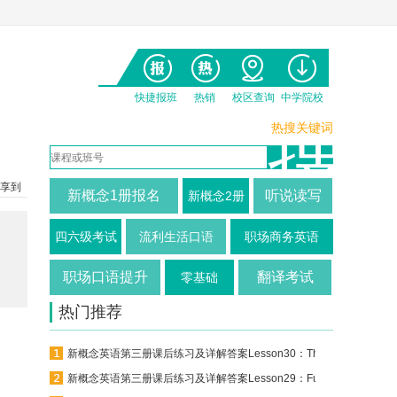
快捷报班
热销
校区查询
中学院校
热搜关键词
享到
新概念1册报名
听说读写
新概念2册
四六级考试
流利生活口语
职场商务英语
职场口语提升
翻译考试
零基础
热门推荐
新概念英语第三册课后练习及详解答案Lesson30：The death of a ghost
新概念英语第三册课后练习及详解答案Lesson29：Funny or not