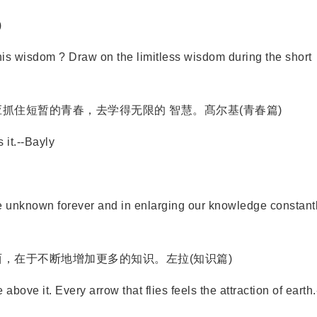
)
his wisdom ? Draw on the limitless wisdom during the short
住短暂的青春，去学得无限的 智慧。髙尔基(青春篇)
it.--Bayly
he unknown forever and in enlarging our knowledge constantl
在于不断地增加更多的知识。左拉(知识篇)
bove it. Every arrow that flies feels the attraction of earth.