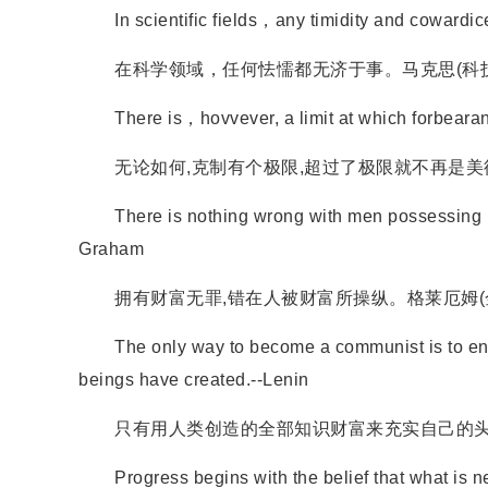
In scientific fields，any timidity and cowardice
在科学领域，任何怯懦都无济于事。马克思(科技
There is，hovvever, a limit at which forbearanc
无论如何,克制有个极限,超过了极限就不再是美德
There is nothing wrong with men possessing ri
Graham
拥有财富无罪,错在人被财富所操纵。格莱厄姆(
The only way to become a communist is to enric
beings have created.--Lenin
只有用人类创造的全部知识财富来充实自己的头脑
Progress begins with the belief that what is n