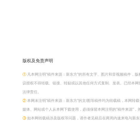
版权及免责声明
①
凡本网注明"稿件来源：新东方"的所有文字、图片和音视频稿件，
议授权不得转载、链接、转贴或以其他任何方式复制、发表。已经本网
法律责任。
②
本网未注明"稿件来源：新东方"的文/图等稿件均为转载稿，本网转
媒体、网站或个人从本网下载使用，必须保留本网注明的"稿件来源"，
③
如本网转载稿涉及版权等问题，请作者见稿后在两周内速来电与新东方网联