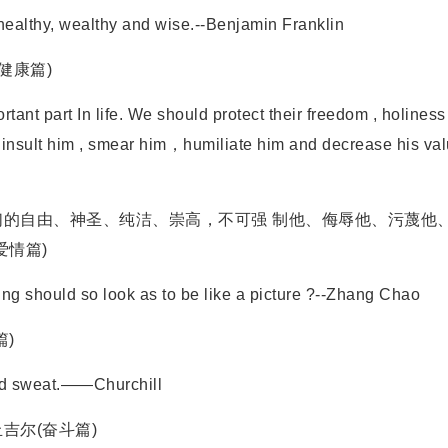
althy, wealthy and wise.--Benjamin Franklin
健康篇)
nt part In life. We should protect their freedom , holines
, insult him , smear him，humiliate him and decrease his va
自由、神圣、纯洁、崇高，不可强 制他、侮辱他、污蔑他
爱情篇)
g should so look as to be like a picture ?--Zhang Chao
)
and sweat.——Churchill
尔(奋斗篇)