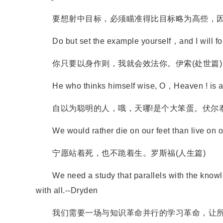
要想射中目标，必须瞄准得比目标略为高些，因为
Do but set the example yourself，and I will fo
你只要以身作则，我就会效法你。伊索(处世篇)
He who thinks himself wise, O，Heaven ! is a gr
自以为聪明的人，哦，天哪!是个大笨蛋。伏尔泰
We would rather die on our feet than live on ou
宁愿站着死，也不跪着生。罗斯福(人生篇)
We need a study that parallels with the knowledge
with all.--Dryden
我们需要一场与知识革命并行的学习革命，让所有