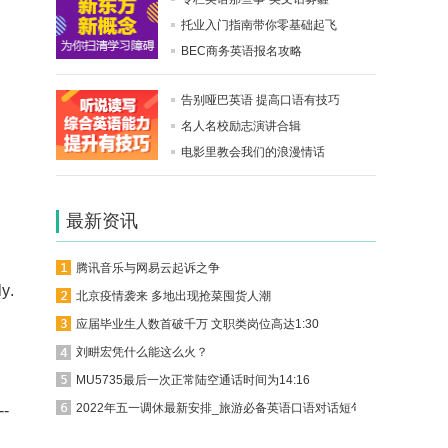
电话客服
托业入门指南带你零基础起飞
BEC商务英语报名攻略
在线客服
告别哑巴英语 提高口语有技巧
名人名校励志演讲合辑
电影里教会我们的浪漫情话
领取课程
最新资讯
关注公众号
腾讯音乐与网易云起诉之争
y.
北京疫情袭来 多地出现抢菜囤货人潮
回到顶部
应届毕业生人数首破千万 文职类岗位高达1:30
刘畊宏凭什么能这么火？
MU5735最后一次正常陆空通话时间为14:16
2022年五一调休最新安排_旅游必备英语口语对话短句
--