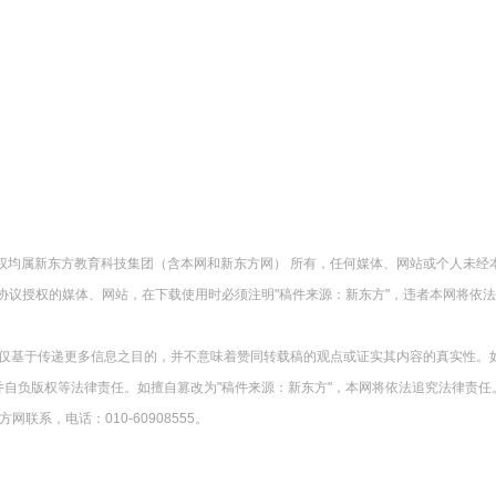
版权均属新东方教育科技集团（含本网和新东方网） 所有，任何媒体、网站或个人未经
协议授权的媒体、网站，在下载使用时必须注明"稿件来源：新东方"，违者本网将依
载仅基于传递更多信息之目的，并不意味着赞同转载稿的观点或证实其内容的真实性。
并自负版权等法律责任。如擅自篡改为"稿件来源：新东方"，本网将依法追究法律责任
系，电话：010-60908555。